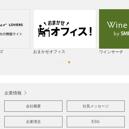
お盆期間中 HPからのお問い合わせ対応休止のお知らせ
2025/07/17
【プレスリリース】 「「もうドリンクホルダーは要らない！」
ホルダーいらずの紙袋が登場」
2025/07/09
「CAFERES JAPAN2025」出展のお知らせ
ズ
おまかせオフィス
ワインサーチ
2025/06/23
2025年度 役員人事に関するお知らせ
2025/05/21
センコーグループホールディングス、日本プロゴルフ選手権に冠
企業情報
協賛
会社概要
社長メッセージ
企業理念
ESG