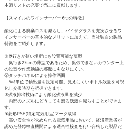
本酒リストの充実で売上に貢献します。
【スマイルのワインサーバー 6つの特徴】
酸化による廃棄ロスを減らし、バイザグラスを充実させるワ
インサーバーの基本的なメリットに加えて、当社独自の製品
特徴をご紹介します。
①奥行きが短い場所にも設置可能な薄型
奥行き27cmの薄型であるため、拡張できないカウンター上
の設置や作業動線の邪魔にもなりにくい。
②タッチパネルによる操作画面
5㎖単位で抽出量を設定可能。見えにくいボトル残量を可視
化し交換時期を把握できます。
③残液排出技術により酸化残液量を減少
内部のノズルにどうしても残る残液を減らすことができま
す。
④菱形PSE(特定電気用品)マーク取得
高い安全性が求められる電気用品において、経済産業省が
認めた登録検査機関による適合性検査を行い合格した製品だ