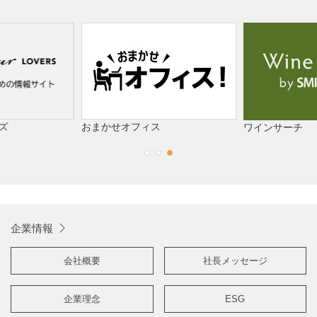
お盆期間中 HPからのお問い合わせ対応休止のお知らせ
2025/07/17
【プレスリリース】 「「もうドリンクホルダーは要らない！」
ホルダーいらずの紙袋が登場」
2025/07/09
「CAFERES JAPAN2025」出展のお知らせ
ズ
おまかせオフィス
ワインサーチ
2025/06/23
2025年度 役員人事に関するお知らせ
2025/05/21
センコーグループホールディングス、日本プロゴルフ選手権に冠
企業情報
協賛
会社概要
社長メッセージ
企業理念
ESG