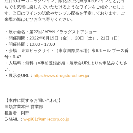
注目のオーガニックワイン、酸化防止剤無添加のワインなどおう
ちでも気軽に楽しんでいただけるようなワインをご紹介いたしま
す。当日はワインの試飲やサンプル配布を予定しております。ご
来場の際はぜひお立ち寄りください。
・展示会名：第22回JAPANドラッグストアショー
・開催期間：2022年8月19日（金）、20日（土）、21日（日）
・開催時間：10:00～17:00
・会場：東京ビックサイト（東京国際展示場）東6ホール ブース番
号：6-47
・入場料：無料（※事前登録必須・展示会URLよりお申込みくださ
い。）
・展示会URL：
https://www.drugstoreshow.jp
/
【本件に関するお問い合わせ】
酒類営業本部 営業部
担当者：阿部
E-MAIL ：
w-pii01@smilecorp.co.jp