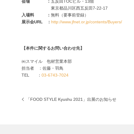
会場 ：
五反田TOCビル・13階
東京都品川区西五反田7-22-17
入場料 ：
無料（要事前登録）
展示会URL ：
http://www.jfnet.or.jp/contents/Buyers/
【本件に関するお問い合わせ先】
㈱スマイル 包材営業本部
担当者 ：佐藤・羽鳥
TEL ：
03-6743-7024
「FOOD STYLE Kyushu 2021」出展のお知らせ