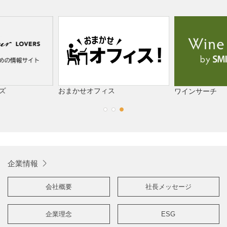
お盆期間中 HPからのお問い合わせ対応休止のお知らせ
2025/07/17
【プレスリリース】 「「もうドリンクホルダーは要らない！」
ホルダーいらずの紙袋が登場」
2025/07/09
「CAFERES JAPAN2025」出展のお知らせ
ズ
おまかせオフィス
ワインサーチ
2025/06/23
2025年度 役員人事に関するお知らせ
2025/05/21
センコーグループホールディングス、日本プロゴルフ選手権に冠
企業情報
協賛
会社概要
社長メッセージ
企業理念
ESG